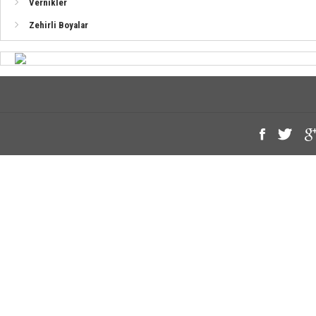
Vernikler
Zehirli Boyalar
Ahşap Yüzeyler İçin Vernik Uygulaması (Sentetik)
Alüminyum Tekneler İçin Sistem
Fiber Tekneler İçin Sistem (Jelcot Üzerine)
Fiber Tekneler İçin Sistem (Polyester Üzerine)
Sac (Çelik) Tekneler İçin Sistem