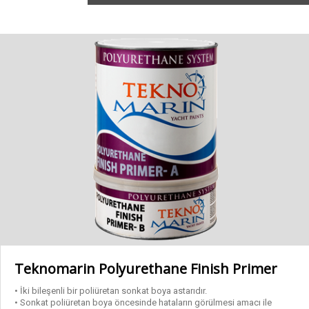
Kalite Sertifikalarımız
Astarlar
Arakatlar
Epoksi Yapıştırıcı – Reçine
Macunlar
Özel Ürünler
Son Kat Boyalar
Teknomarin Polyurethane Finish Primer
• İki bileşenli bir poliüretan sonkat boya astarıdır.
Tinerler
• Sonkat poliüretan boya öncesinde hataların görülmesi amacı ile