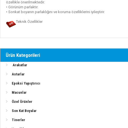
özellikle önerilmektedir.
• Görünüm parlaktır.
Vernikler
• Sonkat boyanın parlaklığını ve koruma özelliklerini iyileştirir.
Teknik Özellikler
Zehirli Boyalar
Teknomar Ürünler (PDF)
Alexseal Ürünleri
Ürün Kategorileri
Arakatlar
Deniz Kuvvetleri Boya Sistemleri
Astarlar
Epoksi Yapıştırıcı
Macunlar
Ahşap Tekneler İçin Sistem (Epoksi-Elyaf)
Özel Ürünler
Ahşap Tekneler İçin Sistem (Epoksi-Elyafsız)
Son Kat Boyalar
Tinerler
Ahşap Yüzeyler İçin Vernik Uygulaması (Poliüretan)