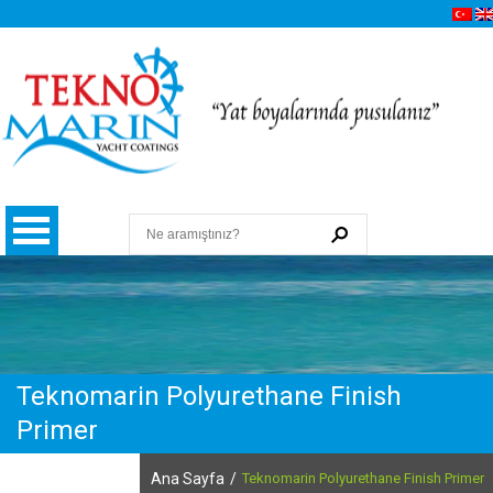
Teknomarin Polyurethane Finish
Hakkımızda
Primer
Kalite, Çevre ve İSG Politikamız
Ana Sayfa
/
Teknomarin Polyurethane Finish Primer