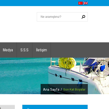
Medya
S.S.S
İletişim
Ana Sayfa
/
Son Kat Boyalar