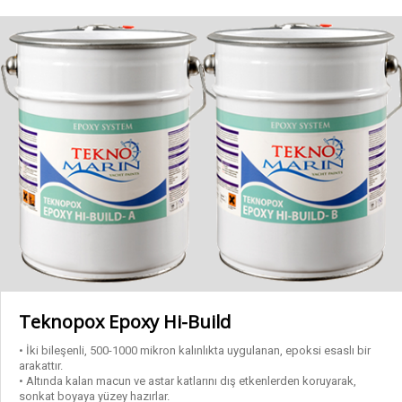
Kalite Sertifikalarımız
Astarlar
Arakatlar
Epoksi Yapıştırıcı – Reçine
Macunlar
Özel Ürünler
Teknopox Epoxy Hi-Build
Son Kat Boyalar
• İki bileşenli, 500-1000 mikron kalınlıkta uygulanan, epoksi esaslı bir
arakattır.
• Altında kalan macun ve astar katlarını dış etkenlerden koruyarak,
Tinerler
sonkat boyaya yüzey hazırlar.