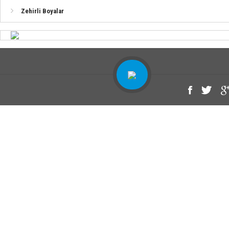
Zehirli Boyalar
Ahşap Yüzeyler İçin Vernik Uygulaması (Sentetik)
Alüminyum Tekneler İçin Sistem
Fiber Tekneler İçin Sistem (Jelcot Üzerine)
Fiber Tekneler İçin Sistem (Polyester Üzerine)
Sac (Çelik) Tekneler İçin Sistem