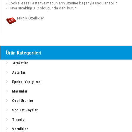
• Epoksi esaslı astar ve macunların üzerine başarıyla uygulanabilir.
• Hava sıcaklığı 0ºC olduğunda dahi kurur.
Vernikler
Teknik Özellikler
Zehirli Boyalar
Teknomar Ürünler (PDF)
Ürün Kategorileri
Alexseal Ürünleri
Arakatlar
Deniz Kuvvetleri Boya Sistemleri
Astarlar
Epoksi Yapıştırıcı
Macunlar
Ahşap Tekneler İçin Sistem (Epoksi-Elyaf)
Özel Ürünler
Son Kat Boyalar
Ahşap Tekneler İçin Sistem (Epoksi-Elyafsız)
Tinerler
Ahşap Yüzeyler İçin Vernik Uygulaması (Poliüretan)
Vernikler