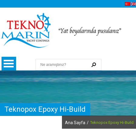
Teknopox Epoxy Hi-Build
Hakkımızda
Ana Sayfa
/
Teknopox Epoxy Hi-Build
Kalite, Çevre ve İSG Politikamız