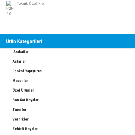
Astarlar
Teknik Özellikler
Arakatlar
Epoksi Yapıştırıcı – Reçine
Ürün Kategorileri
Macunlar
Arakatlar
Özel Ürünler
Astarlar
Epoksi Yapıştırıcı
Son Kat Boyalar
Macunlar
Tinerler
Özel Ürünler
Son Kat Boyalar
Vernikler
Tinerler
Vernikler
Zehirli Boyalar
Zehirli Boyalar