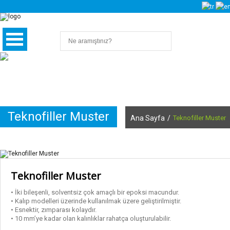
Teknofiller Muster
Ana Sayfa
/
Teknofiller Muster
Hakkımızda
Kalite, Çevre ve İSG Politikamız
Teknofiller Muster
Kalite Sertifikalarımız
• İki bileşenli, solventsiz çok amaçlı bir epoksi macundur.
• Kalıp modelleri üzerinde kullanılmak üzere geliştirilmiştir.
• Esnektir, zımparası kolaydır.
• 10 mm’ye kadar olan kalınlıklar rahatça oluşturulabilir.