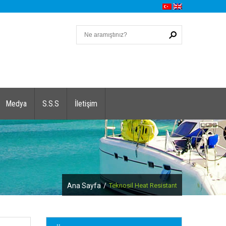
Medya
S.S.S
İletişim
Ana Sayfa
/
Teknosil Heat Resistant