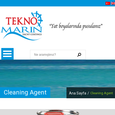
Cleaning Agent
Ana Sayfa
/
Cleaning Agent
Hakkımızda
Kalite, Çevre ve İSG Politikamız