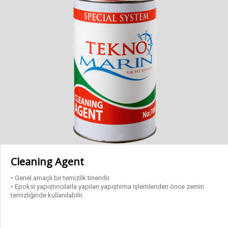
Kalite Sertifikalarımız
Astarlar
Arakatlar
Epoksi Yapıştırıcı – Reçine
Macunlar
Cleaning Agent
Özel Ürünler
• Genel amaçlı bir temizlik tineridir.
• Epoksi yapıştırıcılarla yapılan yapıştırma işlemleriden önce zemin
Son Kat Boyalar
temizliğinde kullanılabilir.
Tinerler