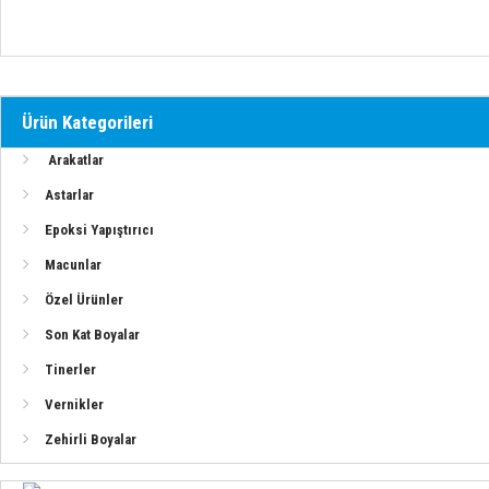
Vernikler
Zehirli Boyalar
Ürün Kategorileri
Teknomar Ürünler (PDF)
Arakatlar
Astarlar
Alexseal Ürünleri
Epoksi Yapıştırıcı
Deniz Kuvvetleri Boya Sistemleri
Macunlar
Özel Ürünler
Son Kat Boyalar
Ahşap Tekneler İçin Sistem (Epoksi-Elyaf)
Tinerler
Vernikler
Ahşap Tekneler İçin Sistem (Epoksi-Elyafsız)
Zehirli Boyalar
Ahşap Yüzeyler İçin Vernik Uygulaması (Poliüretan)