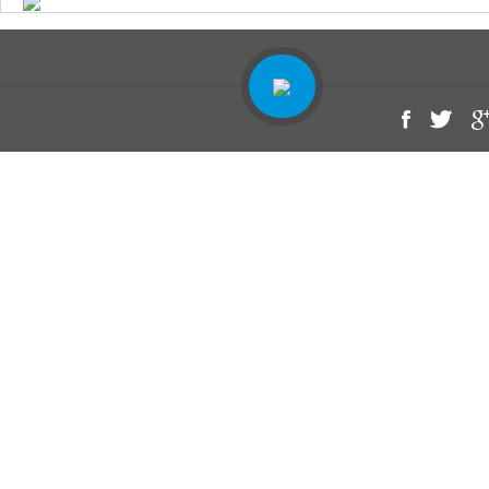
Ahşap Yüzeyler İçin Vernik Uygulaması (Sentetik)
Alüminyum Tekneler İçin Sistem
Fiber Tekneler İçin Sistem (Jelcot Üzerine)
Fiber Tekneler İçin Sistem (Polyester Üzerine)
Sac (Çelik) Tekneler İçin Sistem