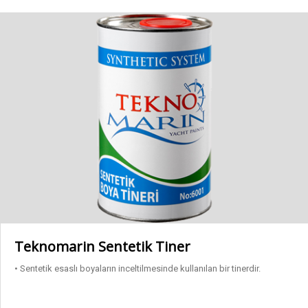
Kalite Sertifikalarımız
Astarlar
Arakatlar
Epoksi Yapıştırıcı – Reçine
Macunlar
Özel Ürünler
Teknomarin Sentetik Tiner
Son Kat Boyalar
• Sentetik esaslı boyaların inceltilmesinde kullanılan bir tinerdir.
Tinerler