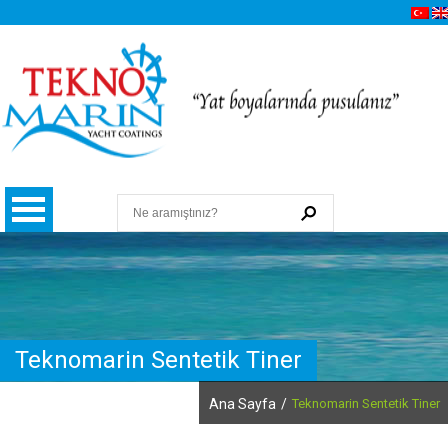
Teknomarin Sentetik Tiner
Hakkımızda
Ana Sayfa
/
Teknomarin Sentetik Tiner
Kalite, Çevre ve İSG Politikamız