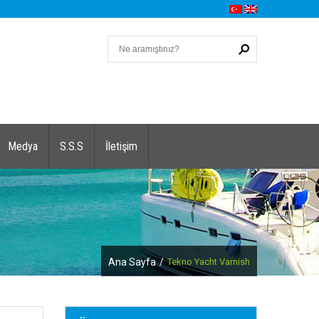
Medya
S.S.S
İletişim
Ana Sayfa
/
Tekno Yacht Varnish