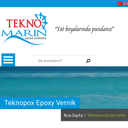
Teknopox Epoxy Vernik
Hakkımızda
Ana Sayfa
/
Teknopox Epoxy Vernik
Kalite, Çevre ve İSG Politikamız