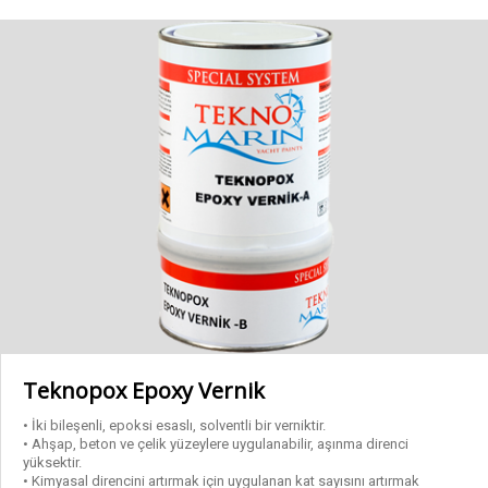
Kalite Sertifikalarımız
Astarlar
Arakatlar
Epoksi Yapıştırıcı – Reçine
Macunlar
Özel Ürünler
Teknopox Epoxy Vernik
Son Kat Boyalar
• İki bileşenli, epoksi esaslı, solventli bir verniktir.
• Ahşap, beton ve çelik yüzeylere uygulanabilir, aşınma direnci
yüksektir.
Tinerler
• Kimyasal direncini artırmak için uygulanan kat sayısını artırmak