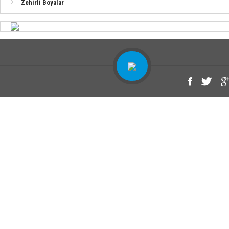
Zehirli Boyalar
Ahşap Yüzeyler İçin Vernik Uygulaması (Sentetik)
Alüminyum Tekneler İçin Sistem
Fiber Tekneler İçin Sistem (Jelcot Üzerine)
Fiber Tekneler İçin Sistem (Polyester Üzerine)
Sac (Çelik) Tekneler İçin Sistem