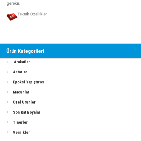
gerekir.
Vernikler
Teknik Özellikler
Zehirli Boyalar
Teknomar Ürünler (PDF)
Ürün Kategorileri
Alexseal Ürünleri
Arakatlar
Astarlar
Deniz Kuvvetleri Boya Sistemleri
Epoksi Yapıştırıcı
Macunlar
Özel Ürünler
Ahşap Tekneler İçin Sistem (Epoksi-Elyaf)
Son Kat Boyalar
Ahşap Tekneler İçin Sistem (Epoksi-Elyafsız)
Tinerler
Vernikler
Ahşap Yüzeyler İçin Vernik Uygulaması (Poliüretan)