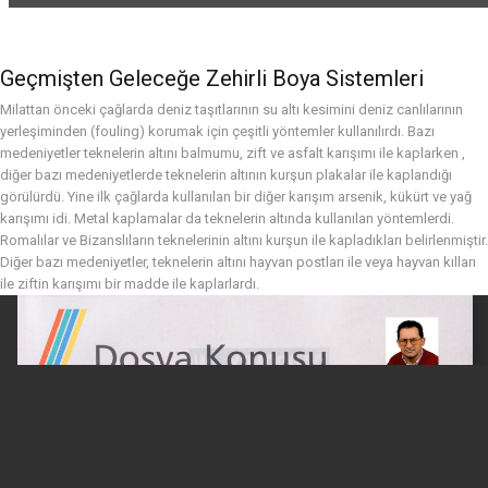
Kalite Sertifikalarımız
Geçmişten Geleceğe Zehirli Boya Sistemleri
Milattan önceki çağlarda deniz taşıtlarının su altı kesimini deniz canlılarının
yerleşiminden (fouling) korumak için çeşitli yöntemler kullanılırdı. Bazı
Astarlar
medeniyetler teknelerin altını balmumu, zift ve asfalt karışımı ile kaplarken ,
diğer bazı medeniyetlerde teknelerin altının kurşun plakalar ile kaplandığı
görülürdü. Yine ilk çağlarda kullanılan bir diğer karışım arsenik, kükürt ve yağ
Arakatlar
karışımı idi. Metal kaplamalar da teknelerin altında kullanılan yöntemlerdi.
Romalılar ve Bizanslıların teknelerinin altını kurşun ile kapladıkları belirlenmiştir.
Epoksi Yapıştırıcı – Reçine
Diğer bazı medeniyetler, teknelerin altını hayvan postları ile veya hayvan kılları
ile ziftin karışımı bir madde ile kaplarlardı.
Macunlar
Özel Ürünler
Son Kat Boyalar
Tinerler